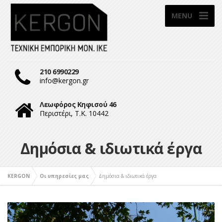
MENU
210 6990229
info@kergon.gr
Λεωφόρος Κηφισού 46
Περιστέρι, Τ.Κ. 10442
Δημόσια & ιδιωτικά έργα
KERGON
Οι υπηρεσίες μας
Δημόσια & ιδιωτικά έργα