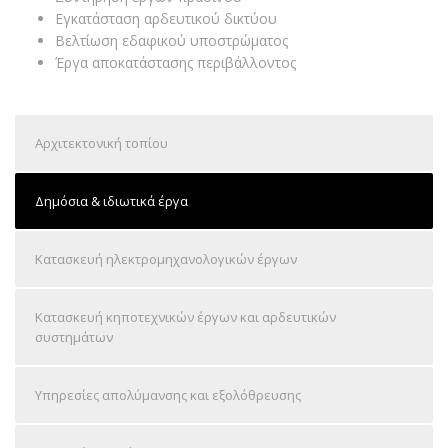
Εγκατάσταση αρδευτικού δικτύου
Βελτίωση εδαφικού υποστρώματος
Έργα αποκατάστασης περιβάλλοντος
Αρχιτεκτονική τοπίου
Δημόσια & ιδιωτικά έργα
Κατασκευή ηλεκτρομηχανολογικών έργων
Κατασκευή κηποτεχνικών έργων και αρδευτικών
συστημάτων
Υπηρεσίες απολύμανσης και εξολόθρευσης