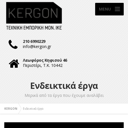
MENU
210 6990229
info@kergon.gr
Λεωφόρος Κηφισού 46
Περιστέρι, Τ.Κ. 10442
Ενδεικτικά έργα
Mερικά από τα έργα που έχουμε αναλάβει
KERGON
Ενδεικτικά έργα