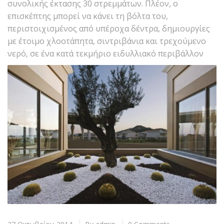
συνολικής έκτασης 30 στρεμμάτων. Πλέον, ο
επισκέπτης μπορεί να κάνει τη βόλτα του,
περιστοιχισμένος από υπέροχα δέντρα, δημιουργίες
με έτοιμο χλοοτάπητα, σιντριβάνια και τρεχούμενο
νερό, σε ένα κατά τεκμήριο ειδυλλιακό περιβάλλον